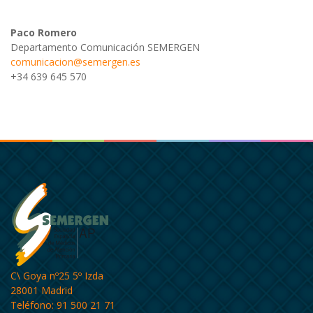
Paco Romero
Departamento Comunicación SEMERGEN
comunicacion@semergen.es
+34 639 645 570
C\ Goya nº25 5º Izda
28001 Madrid
Teléfono: 91 500 21 71