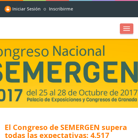
Iniciar Sesión
o
Inscribirme
Toggl
navig
El Congreso de SEMERGEN supera
todas las expectativas: 4.517