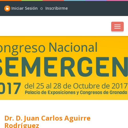
Iniciar Sesión
o
Inscribirme
Toggl
navig
Dr. D. Juan Carlos Aguirre
Rodríguez