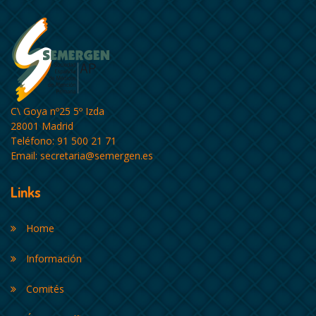
C\ Goya nº25 5º Izda
28001 Madrid
Teléfono: 91 500 21 71
Email:
secretaria@semergen.es
Links
Home
Información
Comités