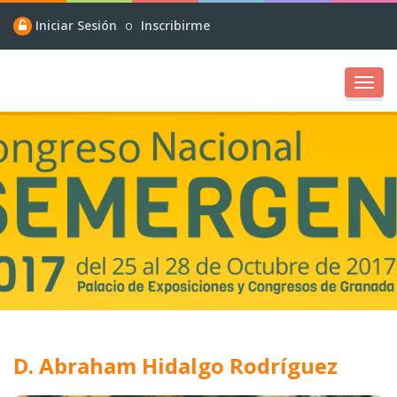
Iniciar Sesión
o
Inscribirme
Toggl
navig
D. Abraham Hidalgo Rodríguez