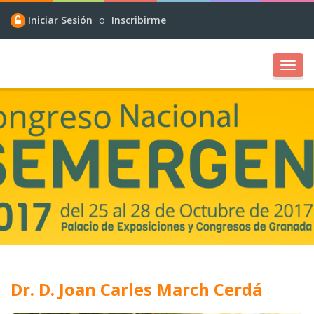
Iniciar Sesión
o
Inscribirme
Toggl
navig
Dr. D. Joan Carles March Cerdá