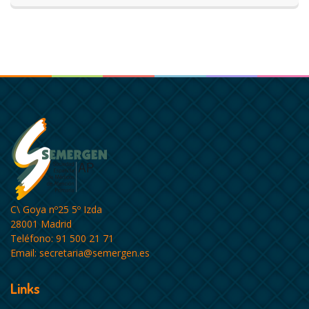
C\ Goya nº25 5º Izda
28001 Madrid
Teléfono: 91 500 21 71
Email:
secretaria@semergen.es
Links