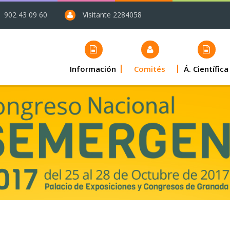
902 43 09 60
Visitante 2284058
Información
Comités
Á. Científica