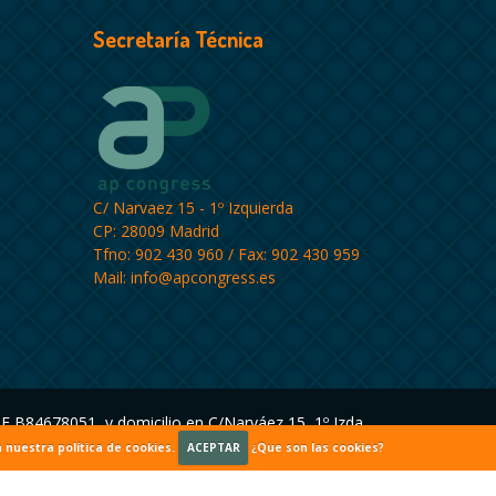
Secretaría Técnica
C/ Narvaez 15 - 1º Izquierda
CP: 28009 Madrid
Tfno: 902 430 960 / Fax: 902 430 959
Mail:
info@apcongress.es
B84678051, y domicilio en C/Narváez 15, 1º Izda. ,
Tomo 22.616, Folio 12, Hoja M404431
 nuestra política de cookies.
ACEPTAR
¿Que son las cookies?