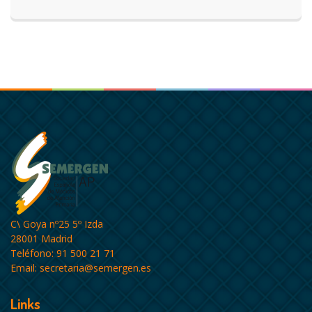
C\ Goya nº25 5º Izda
28001 Madrid
Teléfono: 91 500 21 71
Email:
secretaria@semergen.es
Links